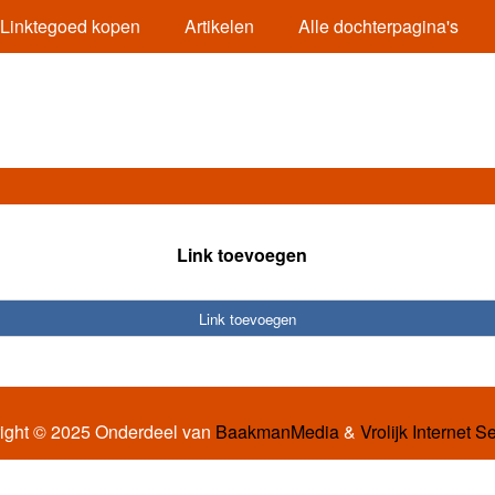
Linktegoed kopen
Artikelen
Alle dochterpagina's
Link toevoegen
Link toevoegen
ight © 2025 Onderdeel van
BaakmanMedia
&
Vrolijk Internet S